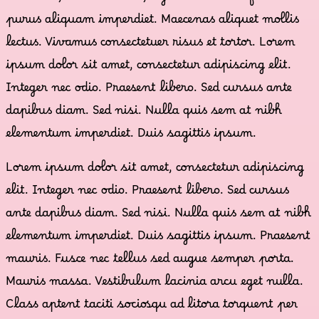
iaculis et, viverra vitae, ligula. Nulla ut felis in
purus aliquam imperdiet. Maecenas aliquet mollis
lectus. Vivamus consectetuer risus et tortor. Lorem
ipsum dolor sit amet, consectetur adipiscing elit.
Integer nec odio. Praesent libero. Sed cursus ante
dapibus diam. Sed nisi. Nulla quis sem at nibh
elementum imperdiet. Duis sagittis ipsum.
Lorem ipsum dolor sit amet, consectetur adipiscing
elit. Integer nec odio. Praesent libero. Sed cursus
ante dapibus diam. Sed nisi. Nulla quis sem at nibh
elementum imperdiet. Duis sagittis ipsum. Praesent
mauris. Fusce nec tellus sed augue semper porta.
Mauris massa. Vestibulum lacinia arcu eget nulla.
Class aptent taciti sociosqu ad litora torquent per