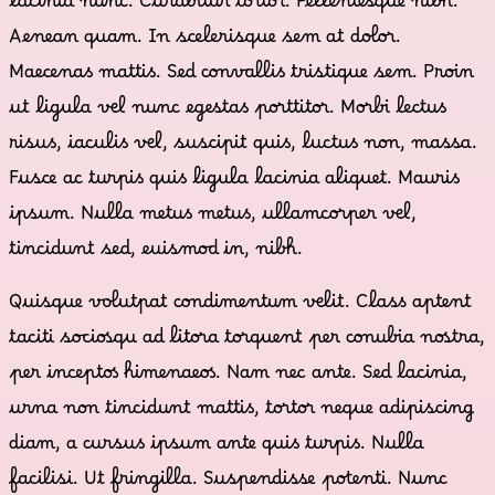
lacinia nunc. Curabitur tortor. Pellentesque nibh.
Aenean quam. In scelerisque sem at dolor.
Maecenas mattis. Sed convallis tristique sem. Proin
ut ligula vel nunc egestas porttitor. Morbi lectus
risus, iaculis vel, suscipit quis, luctus non, massa.
Fusce ac turpis quis ligula lacinia aliquet. Mauris
ipsum. Nulla metus metus, ullamcorper vel,
tincidunt sed, euismod in, nibh.
Quisque volutpat condimentum velit. Class aptent
taciti sociosqu ad litora torquent per conubia nostra,
per inceptos himenaeos. Nam nec ante. Sed lacinia,
urna non tincidunt mattis, tortor neque adipiscing
diam, a cursus ipsum ante quis turpis. Nulla
facilisi. Ut fringilla. Suspendisse potenti. Nunc