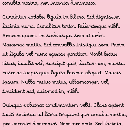
conubia nostra, per inceptos himenaeos.
Curabitur sodales ligula in libero. Sed dignissim
lacinia nunc. Curabitur tortor. Pellentesque nibh.
Aenean quam. In scelerisque sem at dolor.
Maecenas mattis. Sed convallis tristique sem. Proin
ut ligula vel nunc egestas porttitor. Morbi lectus
risus, iaculis vel, suscipit quis, luctus non, massa.
Fusce ac turpis quis ligula lacinia aliquet. Mauris
ipsum. Nulla metus metus, ullamcorper vel,
tincidunt sed, euismod in, nibh.
Quisque volutpat condimentum velit. Class aptent
taciti sociosqu ad litora torquent per conubia nostra,
per inceptos himenaeos. Nam nec ante. Sed lacinia,