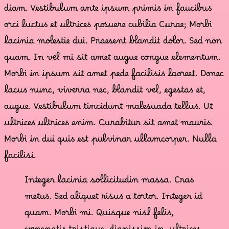
diam. Vestibulum ante ipsum primis in faucibus
orci luctus et ultrices posuere cubilia Curae; Morbi
lacinia molestie dui. Praesent blandit dolor. Sed non
quam. In vel mi sit amet augue congue elementum.
Morbi in ipsum sit amet pede facilisis laoreet. Donec
lacus nunc, viverra nec, blandit vel, egestas et,
augue. Vestibulum tincidunt malesuada tellus. Ut
ultrices ultrices enim. Curabitur sit amet mauris.
Morbi in dui quis est pulvinar ullamcorper. Nulla
facilisi.
Integer lacinia sollicitudin massa. Cras
metus. Sed aliquet risus a tortor. Integer id
quam. Morbi mi. Quisque nisl felis,