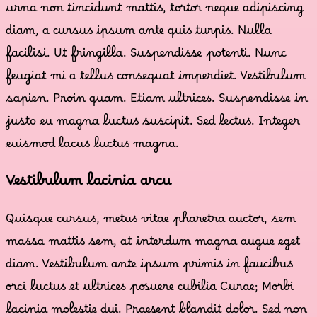
urna non tincidunt mattis, tortor neque adipiscing
diam, a cursus ipsum ante quis turpis. Nulla
facilisi. Ut fringilla. Suspendisse potenti. Nunc
feugiat mi a tellus consequat imperdiet. Vestibulum
sapien. Proin quam. Etiam ultrices. Suspendisse in
justo eu magna luctus suscipit. Sed lectus. Integer
euismod lacus luctus magna.
Vestibulum lacinia arcu
Quisque cursus, metus vitae pharetra auctor, sem
massa mattis sem, at interdum magna augue eget
diam. Vestibulum ante ipsum primis in faucibus
orci luctus et ultrices posuere cubilia Curae; Morbi
lacinia molestie dui. Praesent blandit dolor. Sed non