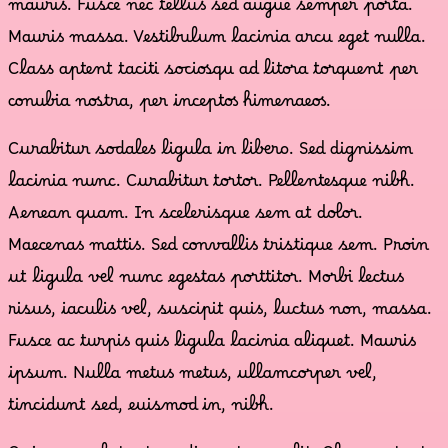
mauris. Fusce nec tellus sed augue semper porta.
Mauris massa. Vestibulum lacinia arcu eget nulla.
Class aptent taciti sociosqu ad litora torquent per
conubia nostra, per inceptos himenaeos.
Curabitur sodales ligula in libero. Sed dignissim
lacinia nunc. Curabitur tortor. Pellentesque nibh.
Aenean quam. In scelerisque sem at dolor.
Maecenas mattis. Sed convallis tristique sem. Proin
ut ligula vel nunc egestas porttitor. Morbi lectus
risus, iaculis vel, suscipit quis, luctus non, massa.
Fusce ac turpis quis ligula lacinia aliquet. Mauris
ipsum. Nulla metus metus, ullamcorper vel,
tincidunt sed, euismod in, nibh.