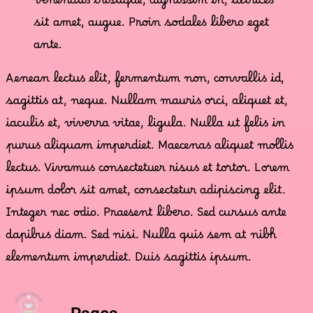
venenatis tristique, dignissim in, ultrices
sit amet, augue. Proin sodales libero eget
ante.
Aenean lectus elit, fermentum non, convallis id,
sagittis at, neque. Nullam mauris orci, aliquet et,
iaculis et, viverra vitae, ligula. Nulla ut felis in
purus aliquam imperdiet. Maecenas aliquet mollis
lectus. Vivamus consectetuer risus et tortor. Lorem
ipsum dolor sit amet, consectetur adipiscing elit.
Integer nec odio. Praesent libero. Sed cursus ante
dapibus diam. Sed nisi. Nulla quis sem at nibh
elementum imperdiet. Duis sagittis ipsum.