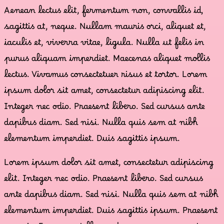
Aenean lectus elit, fermentum non, convallis id,
sagittis at, neque. Nullam mauris orci, aliquet et,
iaculis et, viverra vitae, ligula. Nulla ut felis in
purus aliquam imperdiet. Maecenas aliquet mollis
lectus. Vivamus consectetuer risus et tortor. Lorem
ipsum dolor sit amet, consectetur adipiscing elit.
Integer nec odio. Praesent libero. Sed cursus ante
dapibus diam. Sed nisi. Nulla quis sem at nibh
elementum imperdiet. Duis sagittis ipsum.
Lorem ipsum dolor sit amet, consectetur adipiscing
elit. Integer nec odio. Praesent libero. Sed cursus
ante dapibus diam. Sed nisi. Nulla quis sem at nibh
elementum imperdiet. Duis sagittis ipsum. Praesent