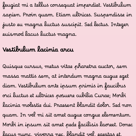
feugiat mi a tellus consequat imperdiet. Vestibulum
sapien. Proin quam. Etiam ultrices. Suspendisse in
justo eu magna luctus suscipit. Sed lectus. Integer
euismod lacus luctus magna.
Vestibulum lacinia arcu
Quisque cursus, metus vitae pharetra auctor, sem
massa mattis sem, at interdum magna augue eget
diam. Vestibulum ante ipsum primis in faucibus
orci luctus et ultrices posuere cubilia Curae; Morbi
lacinia molestie dui. Praesent blandit dolor. Sed non
quam. In vel mi sit amet augue congue elementum.
Morbi in ipsum sit amet pede facilisis laoreet. Donec