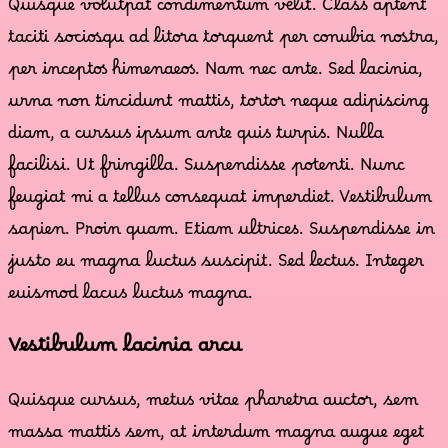
Quisque volutpat condimentum velit. Class aptent
taciti sociosqu ad litora torquent per conubia nostra,
per inceptos himenaeos. Nam nec ante. Sed lacinia,
urna non tincidunt mattis, tortor neque adipiscing
diam, a cursus ipsum ante quis turpis. Nulla
facilisi. Ut fringilla. Suspendisse potenti. Nunc
feugiat mi a tellus consequat imperdiet. Vestibulum
sapien. Proin quam. Etiam ultrices. Suspendisse in
justo eu magna luctus suscipit. Sed lectus. Integer
euismod lacus luctus magna.
Vestibulum lacinia arcu
Quisque cursus, metus vitae pharetra auctor, sem
massa mattis sem, at interdum magna augue eget