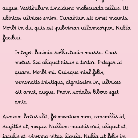
lacus nunc, viverra nec, blandit vel, egestas et,
augue. Vestibulum tincidunt malesuada tellus. Ut
ultrices ultrices enim. Curabitur sit amet mauris.
Morbi in dui quis est pulvinar ullamcorper. Nulla
facilisi.
Integer lacinia sollicitudin massa. Cras
metus. Sed aliquet risus a tortor. Integer id
quam. Morbi mi. Quisque nisl felis,
venenatis tristique, dignissim in, ultrices
sit amet, augue. Proin sodales libero eget
ante.
Aenean lectus elit, fermentum non, convallis id,
sagittis at, neque. Nullam mauris orci, aliquet et,