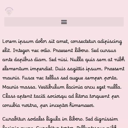
Lorem ipsum dolor sit amet, consectetur adipiscing
elit. Integer nec odio. Praesent libero. Sed cursus
ante dapibus diam. Sed nisi. Nulla quis sem at nibh
elementum imperdiet. Duis sagittis ipsum. Praesent
mauris. Fusce nec tellus sed augue semper porta.
Mauris massa. Vestibulum lacinia arcu eget nulla.
Class aptent taciti sociosqu ad litora torquent per
conubia nostra, per inceptos himenaeos.
Curabitur sodales ligula in libero. Sed dignissim